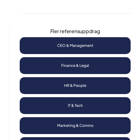
Kandidatupplevelsen
Lediga jobb
Fler referensuppdrag
Referensuppdrag
CEO & Management
Globalt nätverk
Finance & Legal
Din karriär
Om oss
HR & People
Kontakt
IT & Tech
Podden Ärligt talat
Marketing & Comms