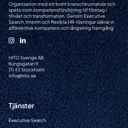
Organisation med ett brett branschkunnande och
spets inom kompetensförsörjning till företag i
tillväxt och transformation. Genom Executive
Search, Interim och flexibla HR-lösningar säkrar vi
affärskritisk kompetens och långsiktig framgång.
HITO Sverige AB
Kungsgatan 9
111 43 Stockholm
info@hito.se
Tjänster
Executive Search