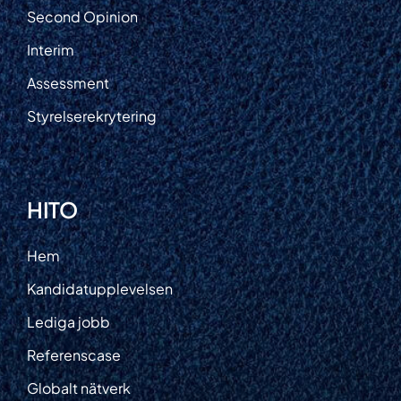
Second Opinion
Interim
Assessment
Styrelserekrytering
HITO
Hem
Kandidatupplevelsen
Lediga jobb
Referenscase
Globalt nätverk