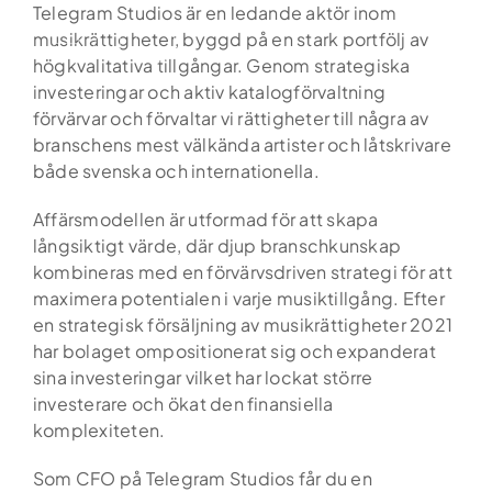
Skip
Telegram Studios är en ledande aktör inom
to
musikrättigheter, byggd på en stark portfölj av
content
högkvalitativa tillgångar. Genom strategiska
investeringar och aktiv katalogförvaltning
förvärvar och förvaltar vi rättigheter till några av
branschens mest välkända artister och låtskrivare
både svenska och internationella.
Affärsmodellen är utformad för att skapa
långsiktigt värde, där djup branschkunskap
kombineras med en förvärvsdriven strategi för att
maximera potentialen i varje musiktillgång. Efter
en strategisk försäljning av musikrättigheter 2021
har bolaget ompositionerat sig och expanderat
sina investeringar vilket har lockat större
investerare och ökat den finansiella
komplexiteten.
Som CFO på Telegram Studios får du en