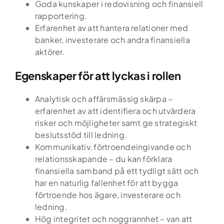
Kandidatupplevelsen
Goda kunskaper i redovisning och finansiell
rapportering.
Lediga jobb
Erfarenhet av att hantera relationer med
banker, investerare och andra finansiella
Referensuppdrag
aktörer.
Egenskaper för att lyckas i rollen
Globalt nätverk
Analytisk och affärsmässig skärpa –
Din karriär
erfarenhet av att identifiera och utvärdera
risker och möjligheter samt ge strategiskt
Om oss
beslutsstöd till ledning.
Kommunikativ, förtroendeingivande och
Kontakt
relationsskapande – du kan förklara
finansiella samband på ett tydligt sätt och
Podden Ärligt talat
har en naturlig fallenhet för att bygga
förtroende hos ägare, investerare och
ledning.
Hög integritet och noggrannhet – van att