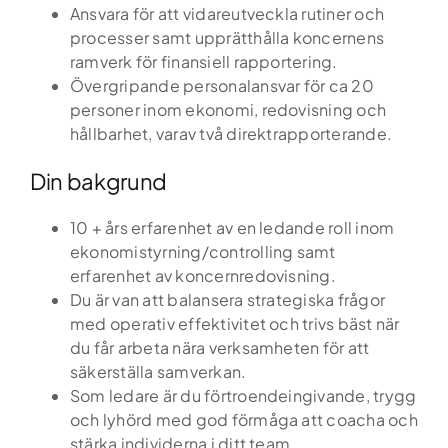
Ansvara för att vidareutveckla rutiner och
processer samt upprätthålla koncernens
ramverk för finansiell rapportering.
Övergripande personalansvar för ca 20
personer inom ekonomi, redovisning och
hållbarhet, varav två direktrapporterande.
Din bakgrund
Hem
10 + års erfarenhet av en ledande roll inom
ekonomistyrning/controlling samt
erfarenhet av koncernredovisning.
Tjänster
Du är van att balansera strategiska frågor
med operativ effektivitet och trivs bäst när
Kandidatupplevelsen
du får arbeta nära verksamheten för att
säkerställa samverkan.
Lediga jobb
Som ledare är du förtroendeingivande, trygg
och lyhörd med god förmåga att coacha och
Referensuppdrag
stärka individerna i ditt team.