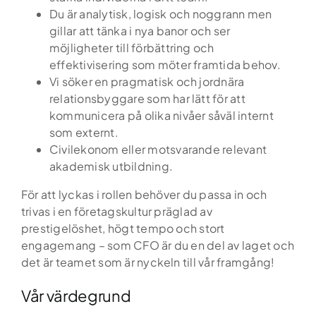
Du är analytisk, logisk och noggrann men
Globalt nätverk
gillar att tänka i nya banor och ser
möjligheter till förbättring och
Din karriär
effektivisering som möter framtida behov.
Vi söker en pragmatisk och jordnära
relationsbyggare som har lätt för att
Om oss
kommunicera på olika nivåer såväl internt
som externt.
Kontakt
Civilekonom eller motsvarande relevant
akademisk utbildning.
Podden Ärligt talat
För att lyckas i rollen behöver du passa in och
trivas i en företagskultur präglad av
prestigelöshet, högt tempo och stort
engagemang – som CFO är du en del av laget och
det är teamet som är nyckeln till vår framgång!
Vår värdegrund