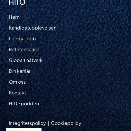
HITO
Hem
Kandidatupplevelsen
Lediga jobb
Referenscase
Globalt nätverk
Din karriär
Om oss
Kontakt
HITO podden
Integritetspolicy
|
Cookiepolicy