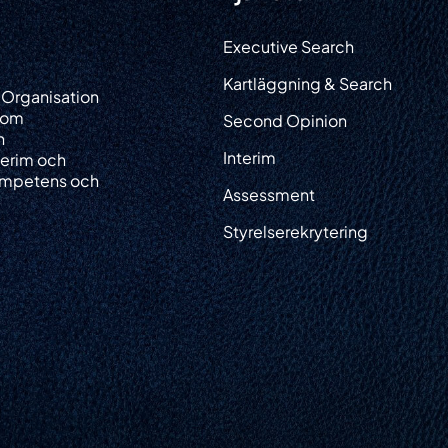
He
Executive Search
Tjän
Kartläggning & Search
 Organisation
Kan
nom
Second Opinion
h
Interim
Led
terim och
 kompetens och
Assessment
Ref
Styrelserekrytering
Glob
Din 
Om 
Kon