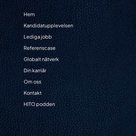
m
Hem
ster
Kandidatupplevelsen
didatupplevelsen
Lediga jobb
Referenscase
iga jobb
Globalt nätverk
erensuppdrag
Din karriär
alt nätverk
Om oss
Kontakt
karriär
HITO podden
oss
takt