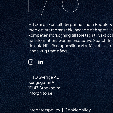
HITO är en konsultativ partner inom People &
med ett brett branschkunnande och spets i
kompetensförsörjning till företag i tillväxt oc
transformation. Genom Executive Search, In
flexibla HR-lösningar säkrar vi affärskritisk
långsiktig framgång.
HITO Sverige AB
Kungsgatan 9
111 43 Stockholm
info@hito.se
Integritetspolicy
|
Cookiepolicy