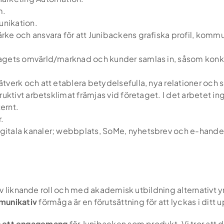
m.
unikation.
ke och ansvara för att Junibackens grafiska profil, kommuni
tagets omvärld/marknad och kunder samlas in, såsom kon
ätverk och att etablera betydelsefulla, nya relationer och
truktivt arbetsklimat främjas vid företaget. I det arbetet in
ernt.
.
gitala kanaler; webbplats, SoMe, nyhetsbrev och e-hande
v liknande roll och med akademisk utbildning alternativt 
unikativ
förmåga är en förutsättning för att lyckas i ditt
h ett engagemang
för Junibacken som produkt. Vi tror att