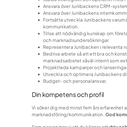
Ansvara över Junibackens CRM-syste
Ansvara över Junibackens internkomm
Fortsätta utveckla Junibackens varumär
kommunikation.
Tillse att nödvändig kunskap om före
och marknadsundersökningar.
Representera Junibacken i relevanta n
Bedriva arbete så att ett bra och kons
marknadsarbetet såväl internt som ext
Projektleda kampanjer och lanseringar
Utveckla och optimera Junibackens di
Budget- och personalansvar.
Din kompetens och profil
Vi söker dig med minst fem års erfarenhet a
marknadsföring/kommunikation.
God komm
Som person tror vi att du känner ett
driv oc