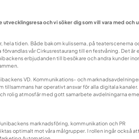
e utvecklingsresa och vi söker dig som vill vara med och
, hela tiden. Både bakom kulisserna, på teaterscenerna och
förvandlas vår Cirkusrestaurang till en festvåning. Det är e
nibackens erbjudanden till besökare och andra kunder in
rammen.
Junibackens VD. Kommunikations- och marknadsavdelningen 
llsammans har operativt ansvar för alla digitala kanaler. 
d och rolig atmosfär med gott samarbete avdelningarna eme
d Junibackens marknadsföring, kommunikation och PR
riktas optimalt mot våra målgrupper. I rollen ingår också
Marketing Automation.