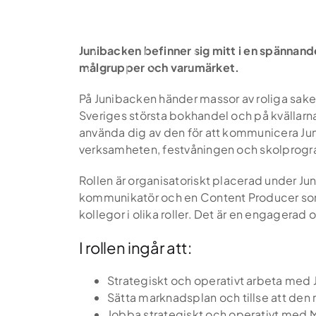
Skip
to
content
Junibacken befinner sig mitt i en spännand
målgrupper och varumärket.
På Junibacken händer massor av roliga saker
Sveriges största bokhandel och på kvällarna 
använda dig av den för att kommunicera Ju
verksamheten, festvåningen och skolprog
Rollen är organisatoriskt placerad under 
kommunikatör och en Content Producer som ti
kollegor i olika roller. Det är en engagera
I rollen ingår att:
Strategiskt och operativt arbeta me
Sätta marknadsplan och tillse att den 
Jobba strategiskt och operativt med 