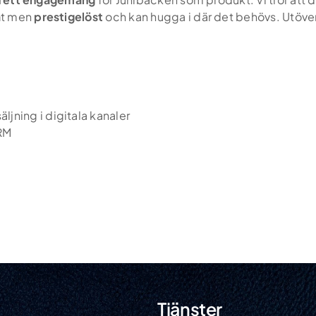
a
t men
prestigelöst
och kan hugga i där det behövs. Utöver d
ljning i digitala kanaler
RM
Tjänster