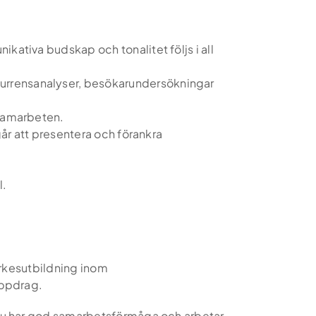
kativa budskap och tonalitet följs i all
kurrensanalyser, besökarundersökningar
 samarbeten.
går att presentera och förankra
l.
yrkesutbildning inom
 uppdrag.
 du har god samarbetsförmåga och arbetar