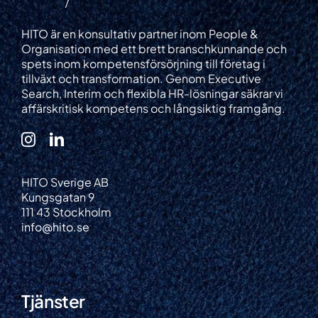
HITO är en konsultativ partner inom People &
Organisation med ett brett branschkunnande och
spets inom kompetensförsörjning till företag i
tillväxt och transformation. Genom Executive
Search, Interim och flexibla HR-lösningar säkrar vi
affärskritisk kompetens och långsiktig framgång.
HITO Sverige AB
Kungsgatan 9
111 43 Stockholm
info@hito.se
Tjänster