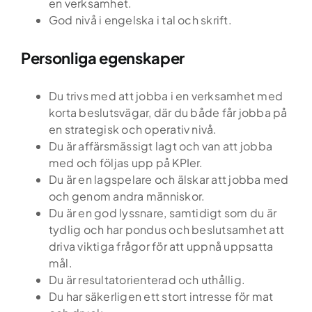
en verksamhet.
God nivå i engelska i tal och skrift.
Personliga egenskaper
Du trivs med att jobba i en verksamhet med
Hem
korta beslutsvägar, där du både får jobba på
en strategisk och operativ nivå.
Du är affärsmässigt lagt och van att jobba
Tjänster
med och följas upp på KPIer.
Du är en lagspelare och älskar att jobba med
Kandidatupplevelsen
och genom andra människor.
Du är en god lyssnare, samtidigt som du är
Lediga jobb
tydlig och har pondus och beslutsamhet att
driva viktiga frågor för att uppnå uppsatta
Referensuppdrag
mål.
Du är resultatorienterad och uthållig.
Globalt nätverk
Du har säkerligen ett stort intresse för mat