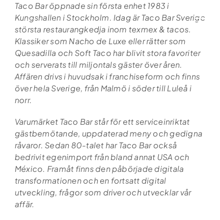
Skip
Taco Bar öppnade sin första enhet 1983 i
to
Kungshallen i Stockholm. Idag är Taco Bar Sverige
content
största restaurangkedja inom texmex & tacos.
Klassiker som Nacho de Luxe eller rätter som
Quesadilla och Soft Taco har blivit stora favoriter
och serverats till miljontals gäster över åren.
Affären drivs i huvudsak i franchiseform och finns
över hela Sverige, från Malmö i söder till Luleå i
norr.
Varumärket Taco Bar står för ett serviceinriktat
gästbemötande, uppdaterad meny och gedigna
råvaror. Sedan 80-talet har Taco Bar också
bedrivit egenimport från bland annat USA och
México. Framåt finns den påbörjade digitala
transformationen och en fortsatt digital
utveckling, frågor som driver och utvecklar vår
affär.