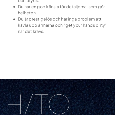
och dryck.
Din karriär
Du har en god känsla för detaljerna, som gör
helheten.
Du är prestigelös och har inga problem att
Om oss
kavla upp ärmarna och ”get your hands dirty”
när det krävs.
Kontakt
Podden Ärligt talat