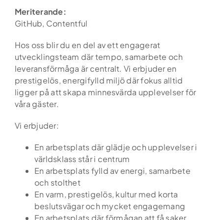
Meriterande:
GitHub, Contentful
Hos oss blir du en del av ett engagerat
utvecklingsteam där tempo, samarbete och
leveransförmåga är centralt. Vi erbjuder en
prestigelös, energifylld miljö där fokus alltid
ligger på att skapa minnesvärda upplevelser för
våra gäster.
Vi erbjuder:
En arbetsplats där glädje och upplevelser i
världsklass står i centrum
Hem
En arbetsplats fylld av energi, samarbete
och stolthet
Tjänster
En varm, prestigelös, kultur med korta
beslutsvägar och mycket engagemang
Kandidatupplevelsen
En arbetsplats där förmågan att få saker