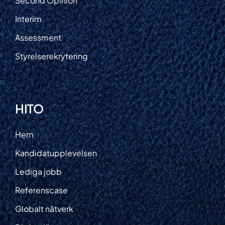
Second Opinion
Interim
Assessment
Styrelserekrytering
HITO
Hem
Kandidatupplevelsen
Lediga jobb
Referenscase
Globalt nätverk