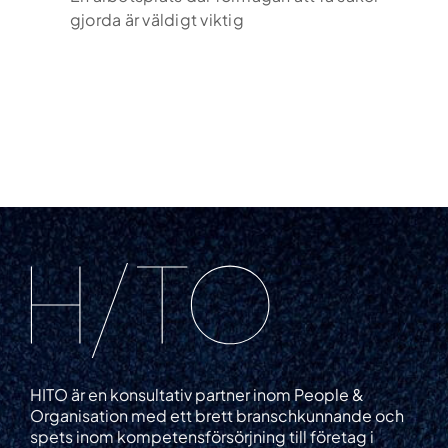
gjorda är väldigt viktig
Lediga jobb
Referensuppdrag
Globalt nätverk
Din karriär
Om oss
Kontakt
Podden Ärligt talat
HITO är en konsultativ partner inom People &
Organisation med ett brett branschkunnande och
spets inom kompetensförsörjning till företag i