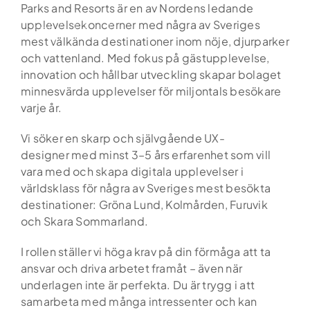
Skip
Parks and Resorts är en av Nordens ledande
to
upplevelsekoncerner med några av Sveriges
content
mest välkända destinationer inom nöje, djurparker
och vattenland. Med fokus på gästupplevelse,
innovation och hållbar utveckling skapar bolaget
minnesvärda upplevelser för miljontals besökare
varje år.
Vi söker en skarp och självgående UX-
designer med minst 3–5 års erfarenhet som vill
vara med och skapa digitala upplevelser i
världsklass för några av Sveriges mest besökta
destinationer: Gröna Lund, Kolmården, Furuvik
och Skara Sommarland.
I rollen ställer vi höga krav på din förmåga att ta
ansvar och driva arbetet framåt – även när
underlagen inte är perfekta. Du är trygg i att
samarbeta med många intressenter och kan