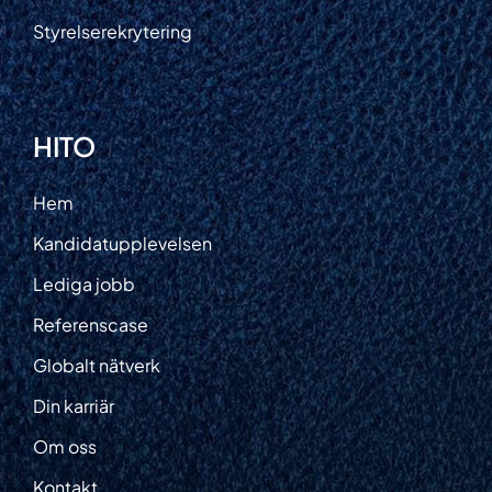
Styrelserekrytering
HITO
Hem
Kandidatupplevelsen
Lediga jobb
Referenscase
Globalt nätverk
Din karriär
Om oss
Kontakt