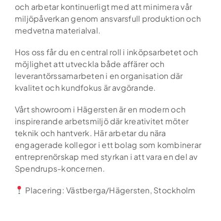
och arbetar kontinuerligt med att minimera vår
Kontakt
miljöpåverkan genom ansvarsfull produktion och
medvetna materialval.
Podden Ärligt talat
Hos oss får du en central roll i inköpsarbetet och
möjlighet att utveckla både affärer och
leverantörssamarbeten i en organisation där
kvalitet och kundfokus är avgörande.
Vårt showroom i Hägersten är en modern och
inspirerande arbetsmiljö där kreativitet möter
teknik och hantverk. Här arbetar du nära
engagerade kollegor i ett bolag som kombinerar
entreprenörskap med styrkan i att vara en del av
Spendrups-koncernen.
Placering: Västberga/Hägersten, Stockholm