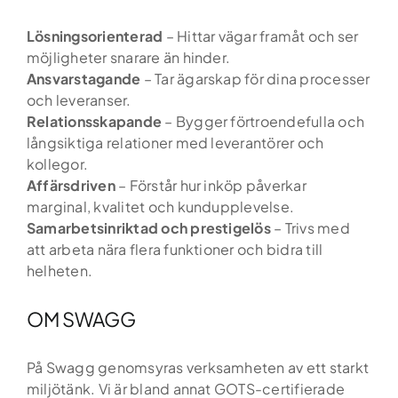
Lösningsorienterad
– Hittar vägar framåt och ser
möjligheter snarare än hinder.
Hem
Ansvarstagande
– Tar ägarskap för dina processer
och leveranser.
Tjänster
Relationsskapande
– Bygger förtroendefulla och
långsiktiga relationer med leverantörer och
Kandidatupplevelsen
kollegor.
Affärsdriven
– Förstår hur inköp påverkar
Lediga jobb
marginal, kvalitet och kundupplevelse.
Samarbetsinriktad och prestigelös
– Trivs med
Referensuppdrag
att arbeta nära flera funktioner och bidra till
helheten.
Globalt nätverk
OM SWAGG
Din karriär
På Swagg genomsyras verksamheten av ett starkt
Om oss
miljötänk. Vi är bland annat GOTS-certifierade