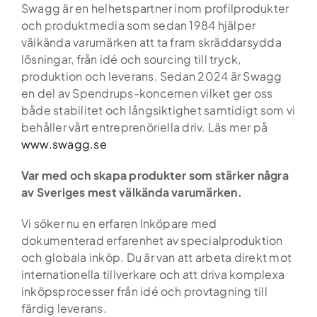
Skip
Swagg är en helhetspartner inom profilprodukter
to
och produktmedia som sedan 1984 hjälper
content
välkända varumärken att ta fram skräddarsydda
lösningar, från idé och sourcing till tryck,
produktion och leverans. Sedan 2024 är Swagg
en del av Spendrups-koncernen vilket ger oss
både stabilitet och långsiktighet samtidigt som vi
behåller vårt entreprenöriella driv. Läs mer på
www.swagg.se
Var med och skapa produkter som stärker några
av Sveriges mest välkända varumärken.
Vi söker nu en erfaren Inköpare med
dokumenterad erfarenhet av specialproduktion
och globala inköp. Du är van att arbeta direkt mot
internationella tillverkare och att driva komplexa
inköpsprocesser från idé och provtagning till
färdig leverans.