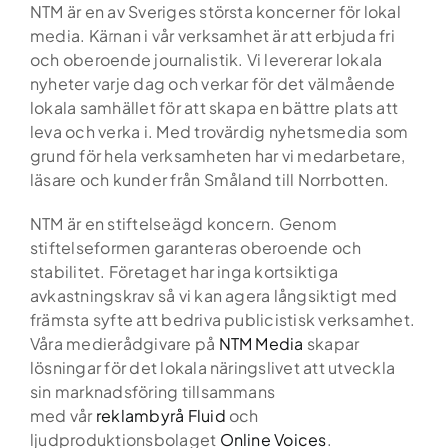
Skip
NTM är en av Sveriges största koncerner för lokal
to
media. Kärnan i vår verksamhet är att erbjuda fri
content
och oberoende journalistik. Vi levererar lokala
nyheter varje dag och verkar för det välmående
lokala samhället för att skapa en bättre plats att
leva och verka i. Med trovärdig nyhetsmedia som
grund för hela verksamheten har vi medarbetare,
läsare och kunder från Småland till Norrbotten.
NTM är en stiftelseägd koncern. Genom
stiftelseformen garanteras oberoende och
stabilitet. Företaget har inga kortsiktiga
avkastningskrav så vi kan agera långsiktigt med
främsta syfte att bedriva publicistisk verksamhet.
Våra medierådgivare på
NTM Media
skapar
lösningar för det lokala näringslivet att utveckla
sin marknadsföring tillsammans
med vår
reklambyrå Fluid
och
ljudproduktionsbolaget
Online Voices
.