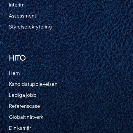
Interim
Assessment
Styrelserekrytering
HITO
Hem
Kandidatupplevelsen
Lediga jobb
Referenscase
Globalt nätverk
Din karriär