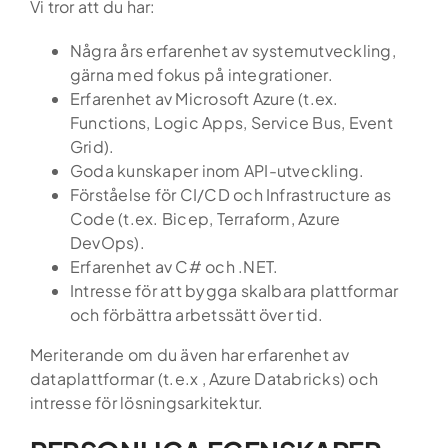
Vi tror att du har:
Några års erfarenhet av systemutveckling,
gärna med fokus på integrationer.
Hem
Erfarenhet av Microsoft Azure (t.ex.
Functions, Logic Apps, Service Bus, Event
Grid).
Tjänster
Goda kunskaper inom API-utveckling.
Förståelse för CI/CD och Infrastructure as
Kandidatupplevelsen
Code (t.ex. Bicep, Terraform, Azure
DevOps).
Lediga jobb
Erfarenhet av
C# och .NET.
Intresse för att bygga skalbara plattformar
Referensuppdrag
och förbättra arbetssätt över tid.
Meriterande om du även har erfarenhet av
Globalt nätverk
dataplattformar (t.e.x , Azure Databricks) och
intresse för lösningsarkitektur.
Din karriär