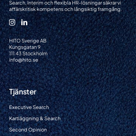
Search, Interim och flexibla HR-lösningar säkrar vi
affärskritisk kompetens och långsiktig framgång.
HITO Sverige AB
Kungsgatan 9
111 43 Stockholm
info@hito.se
Tjänster
Executive Search
Kartläggning & Search
Second Opinion