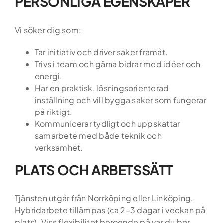
PERSONLIGA EGENSKAPER
Om oss
Vi söker dig som:
Kontakt
Tar initiativ och driver saker framåt.
Podden Ärligt talat
Trivs i team och gärna bidrar med idéer och
energi.
Har en praktisk, lösningsorienterad
inställning och vill bygga saker som fungerar
på riktigt.
Kommunicerar tydligt och uppskattar
samarbete med både teknik och
verksamhet.
PLATS OCH ARBETSSÄTT
Tjänsten utgår från Norrköping eller Linköping.
Hybridarbete tillämpas (ca 2–3 dagar i veckan på
plats). Viss flexibilitet beroende på var du bor.