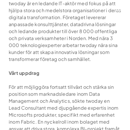
Skip
twoday är en ledande IT-aktör med fokus på att
to
hjälpa stora och medelstora organisationer i deras
content
digitala transformation. Företaget levererar
anpassade konsulttjänster, datadrivna lösningar
och ledande produkter till över 8 000 offentliga
och privata verksamheter i Norden. Med nära 3
000 teknologiexperter arbetar twoday nära sina
kunder för att skapa innovativa lösningar som
transformerar företag och samhället.
Vårt uppdrag
För att möjliggöra fortsatt tillväxt och stärka sin
position som marknadsledare inom Data
Management och Analytics, sökte twoday en
Lead Consultant med djupgående expertis inom
Microsofts produkter, specifikt med erfarenhet
inom Fabric. En nyckelroll inom bolaget med
ansvar att driva stora, komplexa BI-projekt framåt