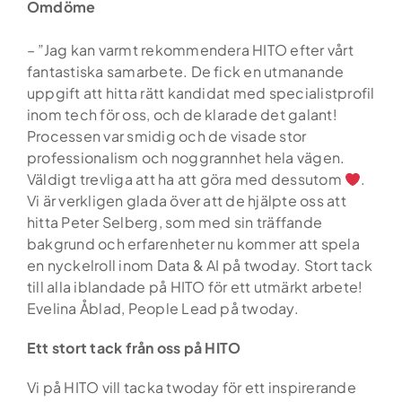
Omdöme
Tjänster
– ”Jag kan varmt rekommendera HITO efter vårt
Kandidatupplevelsen
fantastiska samarbete. De fick en utmanande
uppgift att hitta rätt kandidat med specialistprofil
Lediga jobb
inom tech för oss, och de klarade det galant!
Processen var smidig och de visade stor
Referensuppdrag
professionalism och noggrannhet hela vägen.
Väldigt trevliga att ha att göra med dessutom
.
Vi är verkligen glada över att de hjälpte oss att
Globalt nätverk
hitta Peter Selberg, som med sin träffande
bakgrund och erfarenheter nu kommer att spela
Din karriär
en nyckelroll inom Data & AI på twoday. Stort tack
till alla iblandade på HITO för ett utmärkt arbete!
Om oss
Evelina Åblad, People Lead på twoday.
Kontakt
Ett stort tack från oss på HITO
Vi på HITO vill tacka twoday för ett inspirerande
Podden Ärligt talat