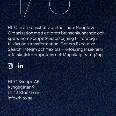
HITO är en konsultativ partner inom People &
Organisation med ett brett branschkunnande och
spets inom kompetensförsörjning till företag i
tillväxt och transformation. Genom Executive
Search, Interim och flexibla HR-lösningar säkrar vi
affärskritisk kompetens och långsiktig framgång.
HITO Sverige AB
Kungsgatan 9
111 43 Stockholm
info@hito.se